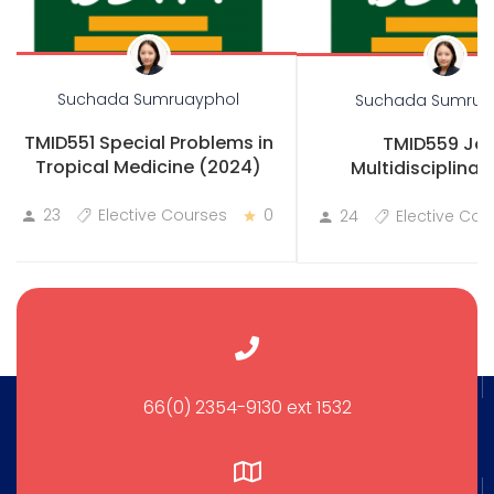
Suchada Sumruayphol
Suchada Sumrua
TMID551 Special Problems in
TMID559 Joi
Tropical Medicine (2024)
Multidisciplinary
Practicum
23
Elective Courses
0
24
Elective Cou
66(0) 2354-9130 ext 1532