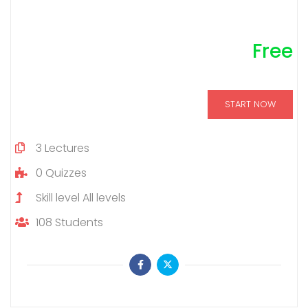
Free
START NOW
3
Lectures
0
Quizzes
Skill level
All levels
108
Students