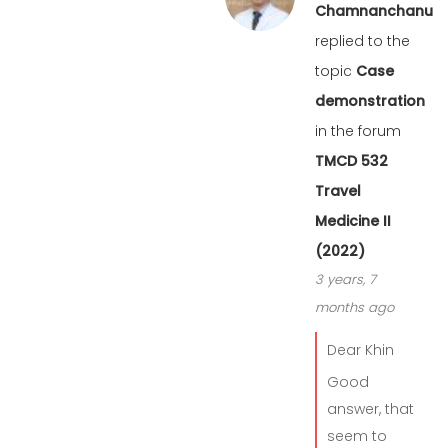
Chamnanchanunt
replied to the
topic
Case
demonstration
in the forum
TMCD 532
Travel
Medicine II
(2022)
3 years, 7
months ago
Dear Khin
Good
answer, that
seem to