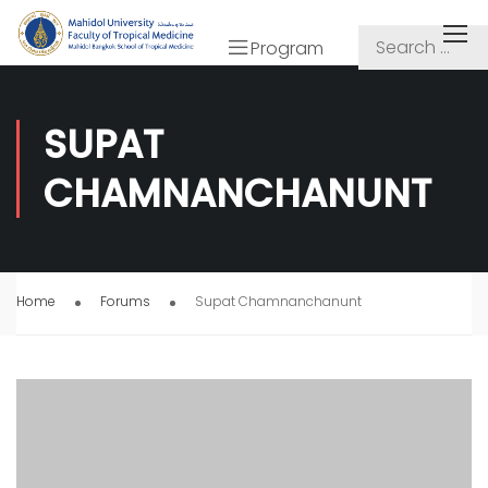
Program
SUPAT
CHAMNANCHANUNT
Home
Forums
Supat Chamnanchanunt