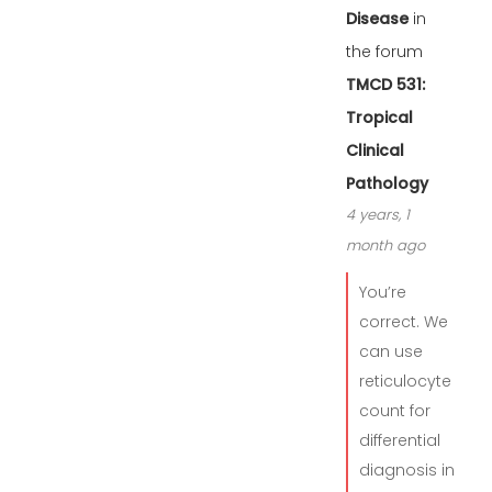
Disease
in
the forum
TMCD 531:
Tropical
Clinical
Pathology
4 years, 1
month ago
You’re
correct. We
can use
reticulocyte
count for
differential
diagnosis in